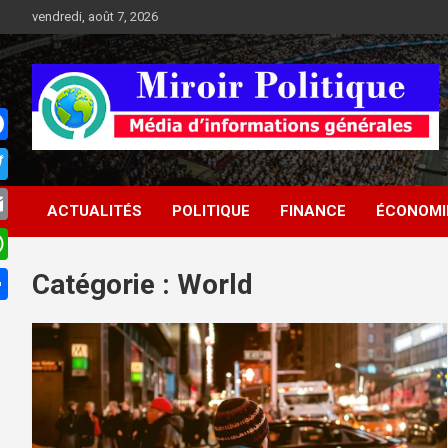
Aller
vendredi, août 7, 2026
au
contenu
Médias d'informations socio-politiques
Médias d'informations
ACTUALITÉS
POLITIQUE
FINANCE
ÉCONOMI
socio-politiques
Catégorie :
World