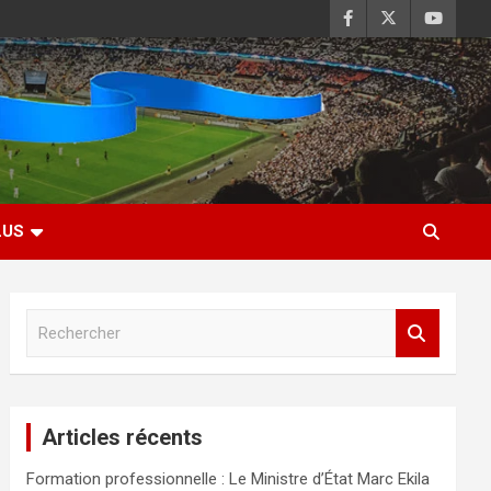
LUS
R
e
c
h
e
Articles récents
r
c
Formation professionnelle : Le Ministre d’État Marc Ekila
h