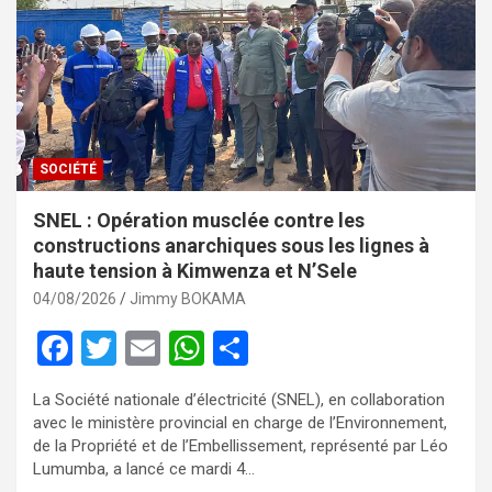
SOCIÉTÉ
SNEL : Opération musclée contre les
constructions anarchiques sous les lignes à
haute tension à Kimwenza et N’Sele
04/08/2026
Jimmy BOKAMA
F
T
E
W
P
a
wi
m
h
ar
La Société nationale d’électricité (SNEL), en collaboration
ce
tt
ail
at
ta
avec le ministère provincial en charge de l’Environnement,
b
er
s
g
de la Propriété et de l’Embellissement, représenté par Léo
Lumumba, a lancé ce mardi 4…
o
A
er