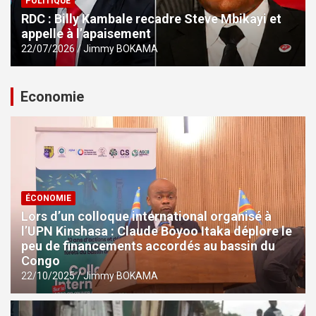
POLITIQUE
RDC : Billy Kambale recadre Steve Mbikayi et
appelle à l’apaisement
22/07/2026
Jimmy BOKAMA
Economie
ÉCONOMIE
Lors d’un colloque international organisé à
l’UPN Kinshasa : Claude Boyoo Itaka déplore le
peu de financements accordés au bassin du
Congo
22/10/2025
Jimmy BOKAMA