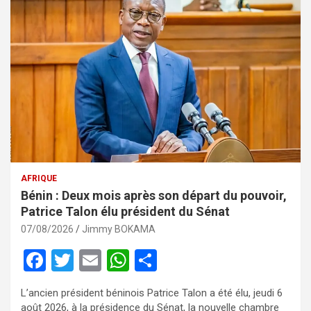
AFRIQUE
Bénin : Deux mois après son départ du pouvoir,
Patrice Talon élu président du Sénat
07/08/2026
Jimmy BOKAMA
F
T
E
W
P
a
wi
m
h
ar
L’ancien président béninois Patrice Talon a été élu, jeudi 6
ce
tt
ail
at
ta
août 2026, à la présidence du Sénat, la nouvelle chambre