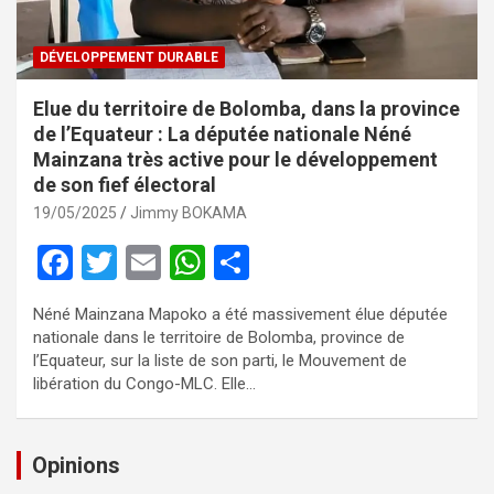
DÉVELOPPEMENT DURABLE
Elue du territoire de Bolomba, dans la province
de l’Equateur : La députée nationale Néné
Mainzana très active pour le développement
de son fief électoral
19/05/2025
Jimmy BOKAMA
F
T
E
W
P
a
wi
m
h
ar
Néné Mainzana Mapoko a été massivement élue députée
ce
tt
ail
at
ta
nationale dans le territoire de Bolomba, province de
b
er
s
g
l’Equateur, sur la liste de son parti, le Mouvement de
libération du Congo-MLC. Elle…
o
A
er
o
p
Opinions
k
p