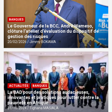
BANQUES
Le Gouverneur de la BCC, André Wameso,
clôture l’atelier d’évaluation du dispositif de
gestion des risques
20/02/2026
Jimmy BOKAMA
ACTUALITÉS
BANQUES
La BAD pour des solutions audacieuses,
innovantes et pratiques pour lutter contre la
pauvreté en Afrique
31/10/2024
Tighana MASIALA