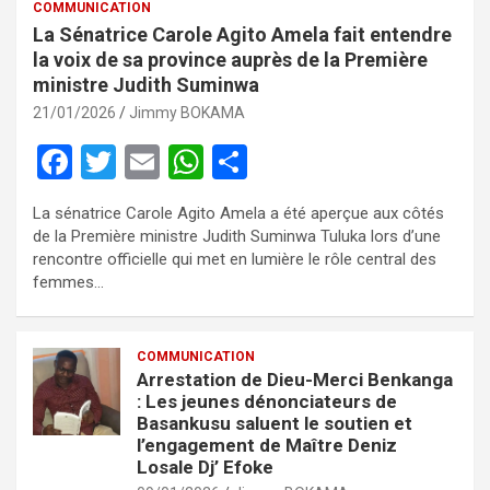
COMMUNICATION
La Sénatrice Carole Agito Amela fait entendre
la voix de sa province auprès de la Première
ministre Judith Suminwa
21/01/2026
Jimmy BOKAMA
F
T
E
W
P
a
wi
m
h
ar
La sénatrice Carole Agito Amela a été aperçue aux côtés
ce
tt
ail
at
ta
de la Première ministre Judith Suminwa Tuluka lors d’une
b
er
s
g
rencontre officielle qui met en lumière le rôle central des
femmes…
o
A
er
o
p
COMMUNICATION
k
p
Arrestation de Dieu-Merci Benkanga
: Les jeunes dénonciateurs de
Basankusu saluent le soutien et
l’engagement de Maître Deniz
Losale Dj’ Efoke