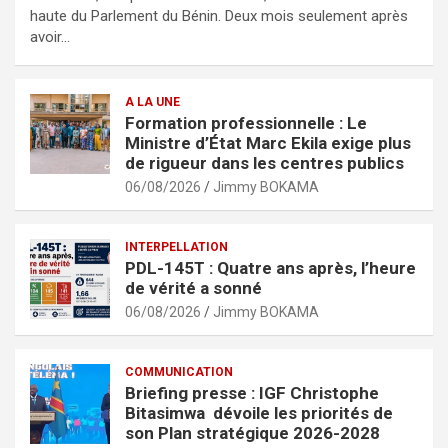
b
er
s
g
haute du Parlement du Bénin. Deux mois seulement après
avoir…
o
A
er
o
p
A LA UNE
k
p
Formation professionnelle : Le
Ministre d’État Marc Ekila exige plus
de rigueur dans les centres publics
06/08/2026
Jimmy BOKAMA
INTERPELLATION
PDL-145T : Quatre ans après, l’heure
de vérité a sonné
06/08/2026
Jimmy BOKAMA
COMMUNICATION
Briefing presse : IGF Christophe
Bitasimwa dévoile les priorités de
son Plan stratégique 2026-2028