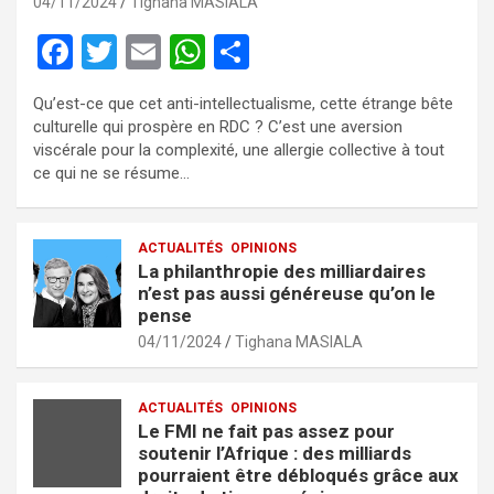
04/11/2024
Tighana MASIALA
F
T
E
W
P
a
wi
m
h
ar
Qu’est-ce que cet anti-intellectualisme, cette étrange bête
ce
tt
ail
at
ta
culturelle qui prospère en RDC ? C’est une aversion
b
er
s
g
viscérale pour la complexité, une allergie collective à tout
ce qui ne se résume…
o
A
er
o
p
ACTUALITÉS
OPINIONS
k
p
La philanthropie des milliardaires
n’est pas aussi généreuse qu’on le
pense
04/11/2024
Tighana MASIALA
ACTUALITÉS
OPINIONS
Le FMI ne fait pas assez pour
soutenir l’Afrique : des milliards
pourraient être débloqués grâce aux