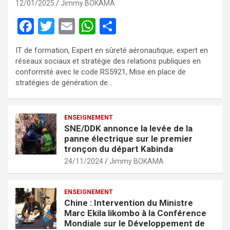
12/01/2025
Jimmy BOKAMA
F
T
E
W
P
a
wi
m
h
ar
IT de formation, Expert en sûreté aéronautique, expert en
ce
tt
ail
at
ta
réseaux sociaux et stratégie des relations publiques en
b
er
s
g
conformité avec le code RS5921, Mise en place de
stratégies de génération de…
o
A
er
o
p
ENSEIGNEMENT
k
p
SNE/DDK annonce la levée de la
panne électrique sur le premier
tronçon du départ Kabinda
24/11/2024
Jimmy BOKAMA
ENSEIGNEMENT
Chine : Intervention du Ministre
Marc Ekila likombo à la Conférence
Mondiale sur le Développement de