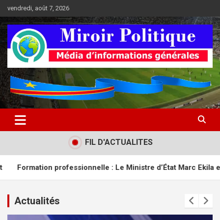
Aller
vendredi, août 7, 2026
au
contenu
Médias d'informations socio-politiques
Médias d'informations socio-
politiques
FIL D'ACTUALITES
 : Le Ministre d’État Marc Ekila exige plus de rigueur dans les
Actualités