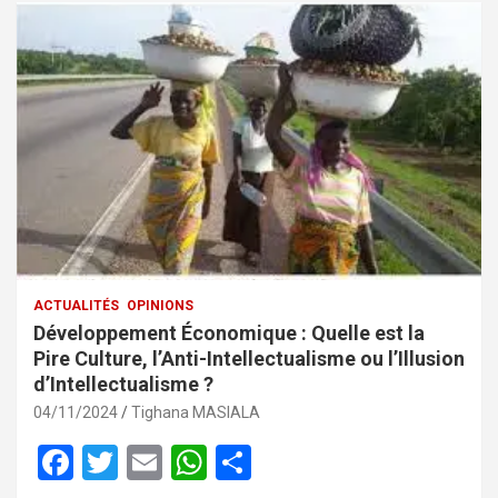
ACTUALITÉS
OPINIONS
Développement Économique : Quelle est la
Pire Culture, l’Anti-Intellectualisme ou l’Illusion
d’Intellectualisme ?
04/11/2024
Tighana MASIALA
F
T
E
W
P