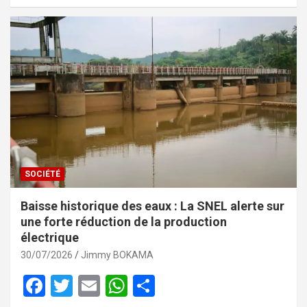
o
p
k
p
SOCIÉTÉ
Baisse historique des eaux : La SNEL alerte sur
une forte réduction de la production
électrique
30/07/2026
Jimmy BOKAMA
F
T
E
W
P