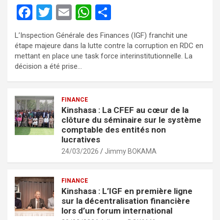
F
T
E
W
P
a
wi
m
h
ar
L’Inspection Générale des Finances (IGF) franchit une
ce
tt
ail
at
ta
étape majeure dans la lutte contre la corruption en RDC en
b
er
s
g
mettant en place une task force interinstitutionnelle. La
décision a été prise…
o
A
er
o
p
FINANCE
k
p
Kinshasa : La CFEF au cœur de la
clôture du séminaire sur le système
comptable des entités non
lucratives
24/03/2026
Jimmy BOKAMA
FINANCE
Kinshasa : L’IGF en première ligne
sur la décentralisation financière
lors d’un forum international