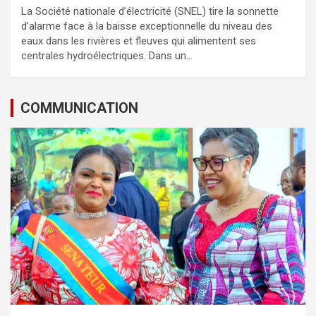
a
wi
m
h
ar
La Société nationale d’électricité (SNEL) tire la sonnette
ce
tt
ail
at
ta
d’alarme face à la baisse exceptionnelle du niveau des
b
er
s
g
eaux dans les rivières et fleuves qui alimentent ses
centrales hydroélectriques. Dans un…
o
A
er
o
p
COMMUNICATION
k
p