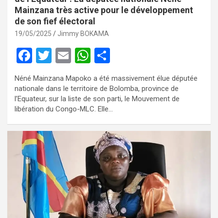
Mainzana très active pour le développement
de son fief électoral
19/05/2025
Jimmy BOKAMA
F
T
E
W
P
a
wi
m
h
ar
Néné Mainzana Mapoko a été massivement élue députée
ce
tt
ail
at
ta
nationale dans le territoire de Bolomba, province de
b
er
s
g
l’Equateur, sur la liste de son parti, le Mouvement de
libération du Congo-MLC. Elle…
o
A
er
o
p
k
p