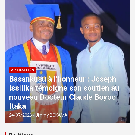
ACTUALITÉS
Basankusu à l’honneur : Joseph
Issilika témoigne son soutien au
nouveau Docteur Claude Boyoo
Itaka
24/07/2026
Jimmy BOKAMA