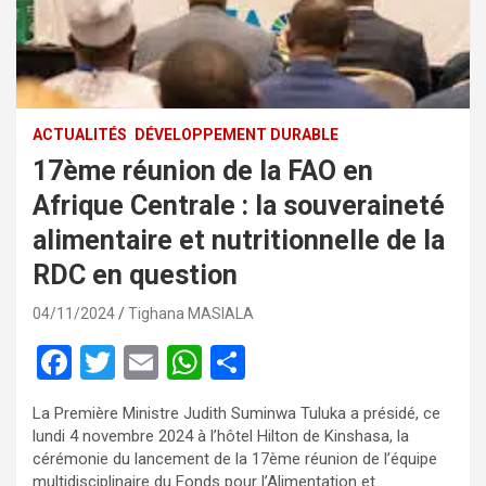
ACTUALITÉS
DÉVELOPPEMENT DURABLE
17ème réunion de la FAO en
Afrique Centrale : la souveraineté
alimentaire et nutritionnelle de la
RDC en question
04/11/2024
Tighana MASIALA
F
T
E
W
P
a
wi
m
h
ar
La Première Ministre Judith Suminwa Tuluka a présidé, ce
ce
tt
ail
at
ta
lundi 4 novembre 2024 à l’hôtel Hilton de Kinshasa, la
b
er
s
g
cérémonie du lancement de la 17ème réunion de l’équipe
multidisciplinaire du Fonds pour l’Alimentation et