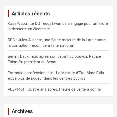
h
e
Articles récents
r
c
Kasa-Vubu : Le DG Teddy Lwamba s’engage pour améliorer
h
la desserte en électricité
e
r
RDC : Jules Alingete, une figure majeure de la lutte contre
la corruption reconnue à l’international
Bénin : Deux mois après son départ du pouvoir, Patrice
Talon élu président du Sénat
Formation professionnelle : Le Ministre d’État Marc Ekila
exige plus de rigueur dans les centres publics
PDL-145T : Quatre ans après, l’heure de vérité a sonné
Archives