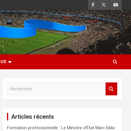
LUS
R
e
c
h
e
Articles récents
r
c
Formation professionnelle : Le Ministre d’État Marc Ekila
h