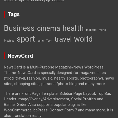
réclamé après un bilan jugé négatif
Tags
Business
health
cinema
makeup
mens
sport
world
travel
Province
suits
Tech
NewsCard
NewsCard is a Multi-Purpose Magazine/News WordPress
Theme. NewsCard is specially designed for magazine sites
(food, travel, fashion, music, health, sports, photography), news
sites, shopping sites, personal/photo blog and many more.
There are Front Page Template, Sidebar Page Layout, Top Bar,
Header Image/Overlay/Advertisement, Social Profiles and
Banner Slider. Also supports popular plugins like
WooCommerce, bbPress, Contact Form 7 and many more. It is
also translation ready.