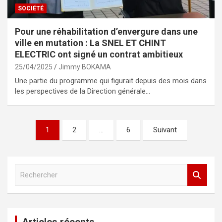
SOCIÉTÉ
Pour une réhabilitation d’envergure dans une
ville en mutation : La SNEL ET CHINT
ELECTRIC ont signé un contrat ambitieux
25/04/2025
Jimmy BOKAMA
Une partie du programme qui figurait depuis des mois dans
les perspectives de la Direction générale…
Pagination
1
2
…
6
Suivant
des
publications
R
e
c
h
e
Articles récents
r