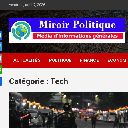
Aller
vendredi, août 7, 2026
au
contenu
Médias d'informations socio-politiques
Médias d'informations
ACTUALITÉS
POLITIQUE
FINANCE
ÉCONOMI
socio-politiques
Catégorie :
Tech