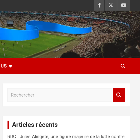
LUS
R
e
c
h
e
Articles récents
r
c
RDC : Jules Alingete, une figure majeure de la lutte contre
h