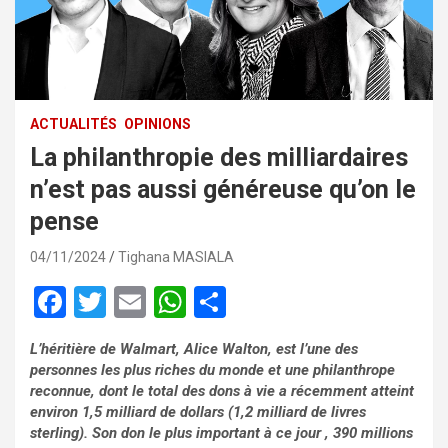
ACTUALITÉS
OPINIONS
La philanthropie des milliardaires
n’est pas aussi généreuse qu’on le
pense
04/11/2024
Tighana MASIALA
F
T
E
W
P
a
wi
m
h
ar
L’héritière de Walmart, Alice Walton, est l’une des
ce
tt
ail
at
ta
personnes les plus riches du monde et une philanthrope
b
er
s
g
reconnue, dont le total des dons à vie a récemment atteint
environ 1,5 milliard de dollars (1,2 milliard de livres
o
A
er
sterling). Son don le plus important à ce jour , 390 millions