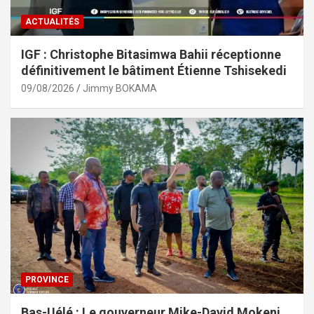
ACTUALITÉS
IGF : Christophe Bitasimwa Bahii réceptionne
définitivement le bâtiment Étienne Tshisekedi
09/08/2026
Jimmy BOKAMA
PROVINCE
Bas-Uélé : Le gouverneur Mike-David Mokeni