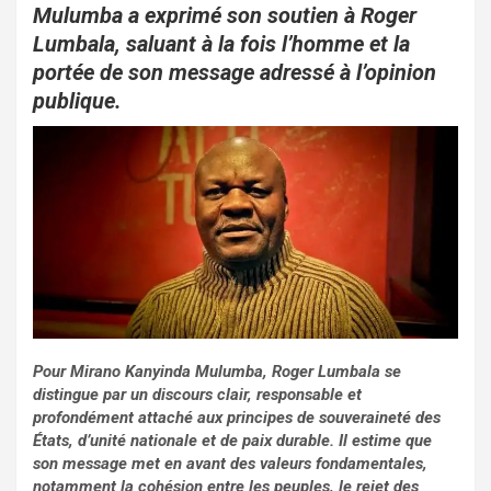
o
A
er
Mulumba a exprimé son soutien à Roger
o
p
Lumbala, saluant à la fois l’homme et la
portée de son message adressé à l’opinion
k
p
publique.
Pour Mirano Kanyinda Mulumba, Roger Lumbala se
distingue par un discours clair, responsable et
profondément attaché aux principes de souveraineté des
États, d’unité nationale et de paix durable. Il estime que
son message met en avant des valeurs fondamentales,
notamment la cohésion entre les peuples, le rejet des