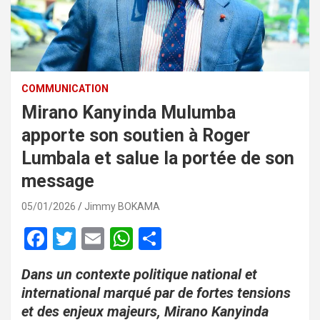
COMMUNICATION
Mirano Kanyinda Mulumba
apporte son soutien à Roger
Lumbala et salue la portée de son
message
05/01/2026
Jimmy BOKAMA
F
T
E
W
P
a
wi
m
h
ar
Dans un contexte politique national et
ce
tt
ail
at
ta
international marqué par de fortes tensions
b
er
s
g
et des enjeux majeurs, Mirano Kanyinda