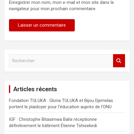
Enregistrer mon nom, mon e-mail et mon site dans le
navigateur pour mon prochain commentaire.
R
e
c
h
e
Articles récents
r
c
Fondation TULUKA : Gloria TULUKA et Bijou Djemelas
h
portent le plaidoyer pour l’éducation auprès de l’ONU
e
r
IGF : Christophe Bitasimwa Bahii réceptionne
définitivement le bâtiment Étienne Tshisekedi