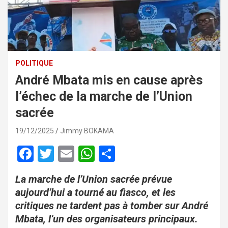
POLITIQUE
André Mbata mis en cause après
l’échec de la marche de l’Union
sacrée
19/12/2025
Jimmy BOKAMA
F
T
E
W
P
a
wi
m
h
ar
La marche de l’Union sacrée prévue
ce
tt
ail
at
ta
aujourd’hui a tourné au fiasco, et les
b
er
s
g
critiques ne tardent pas à tomber sur André
o
A
er
Mbata, l’un des organisateurs principaux.