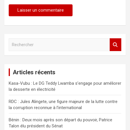
R
e
c
h
e
Articles récents
r
c
Kasa-Vubu : Le DG Teddy Lwamba s’engage pour améliorer
h
la desserte en électricité
e
r
RDC : Jules Alingete, une figure majeure de la lutte contre
la corruption reconnue à l’international
Bénin : Deux mois après son départ du pouvoir, Patrice
Talon élu président du Sénat