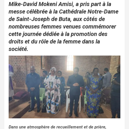
o
A
er
Mike-David Mokeni Amisi, a pris part à la
o
p
messe célébrée à la Cathédrale Notre-Dame
de Saint-Joseph de Buta, aux côtés de
k
p
nombreuses femmes venues commémorer
cette journée dédiée à la promotion des
droits et du rôle de la femme dans la
société.
Dans une atmosphère de recueillement et de prière,