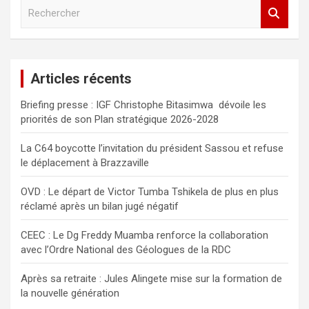
R
e
c
h
e
Articles récents
r
c
Briefing presse : IGF Christophe Bitasimwa dévoile les
h
priorités de son Plan stratégique 2026-2028
e
r
La C64 boycotte l’invitation du président Sassou et refuse
le déplacement à Brazzaville
OVD : Le départ de Victor Tumba Tshikela de plus en plus
réclamé après un bilan jugé négatif
CEEC : Le Dg Freddy Muamba renforce la collaboration
avec l’Ordre National des Géologues de la RDC
Après sa retraite : Jules Alingete mise sur la formation de
la nouvelle génération