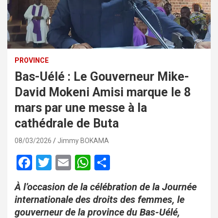
PROVINCE
Bas-Uélé : Le Gouverneur Mike-
David Mokeni Amisi marque le 8
mars par une messe à la
cathédrale de Buta
08/03/2026
Jimmy BOKAMA
F
T
E
W
P
a
wi
m
h
ar
À l’occasion de la célébration de la Journée
ce
tt
ail
at
ta
internationale des droits des femmes, le
b
er
s
g
gouverneur de la province du Bas-Uélé,