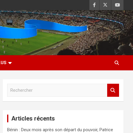
LUS
R
e
c
h
e
Articles récents
r
c
Bénin : Deux mois après son départ du pouvoir, Patrice
h