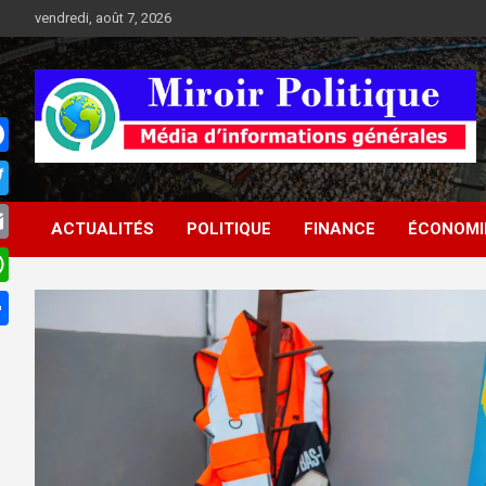
Aller
vendredi, août 7, 2026
au
contenu
Médias d'informations socio-politiques
Médias d'informations
ACTUALITÉS
POLITIQUE
FINANCE
ÉCONOMI
socio-politiques