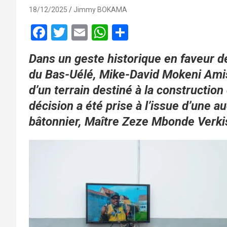
18/12/2025
Jimmy BOKAMA
F
T
E
W
P
a
wi
m
h
ar
Dans un geste historique en faveur de
ce
tt
ail
at
ta
du Bas-Uélé, Mike-David Mokeni Amisi
b
er
s
g
d’un terrain destiné à la constructio
o
A
er
décision a été prise à l’issue d’une
o
p
bâtonnier, Maître Zeze Mbonde Verki
k
p