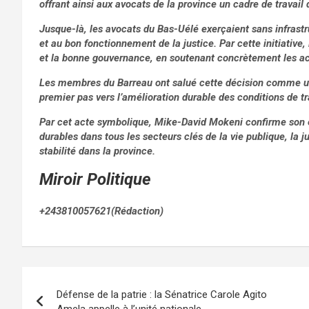
offrant ainsi aux avocats de la province un cadre de travail
Jusque-là, les avocats du Bas-Uélé exerçaient sans infrastruc
et au bon fonctionnement de la justice. Par cette initiative,
et la bonne gouvernance, en soutenant concrètement les act
Les membres du Barreau ont salué cette décision comme un s
premier pas vers l’amélioration durable des conditions de tra
Par cet acte symbolique, Mike-David Mokeni confirme son
durables dans tous les secteurs clés de la vie publique, la ju
stabilité dans la province.
Miroir Politique
+243810057621(Rédaction)
Navigation
Défense de la patrie : la Sénatrice Carole Agito
de
Amela appelle à l’unité nationale