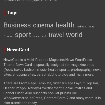
de son Plan stratégique 2026-2028
Tags
Business
health
cinema
makeup
mens
sport
world
travel
Province
suits
Tech
NewsCard
NewsCard is a Multi-Purpose Magazine/News WordPress
Theme. NewsCard is specially designed for magazine sites
(food, travel, fashion, music, health, sports, photography), news
sites, shopping sites, personal/photo blog and many more.
There are Front Page Template, Sidebar Page Layout, Top Bar,
Header Image/Overlay/Advertisement, Social Profiles and
Banner Slider. Also supports popular plugins like
WooCommerce, bbPress, Contact Form 7 and many more. It is
also translation ready.