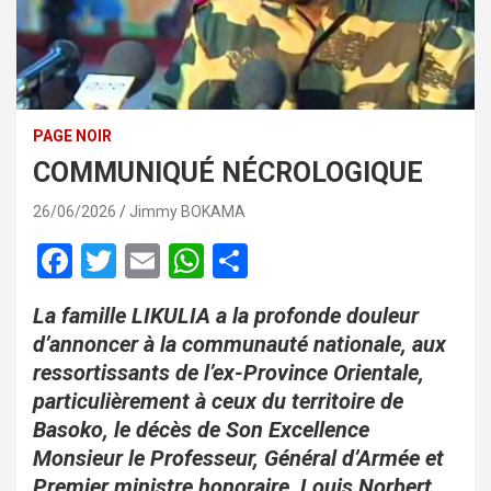
PAGE NOIR
COMMUNIQUÉ NÉCROLOGIQUE
26/06/2026
Jimmy BOKAMA
F
T
E
W
P
a
wi
m
h
ar
La famille LIKULIA a la profonde douleur
ce
tt
ail
at
ta
d’annoncer à la communauté nationale, aux
b
er
s
g
ressortissants de l’ex-Province Orientale,
o
A
er
particulièrement à ceux du territoire de
o
p
Basoko, le décès de Son Excellence
Monsieur le Professeur, Général d’Armée et
k
p
Premier ministre honoraire, Louis Norbert