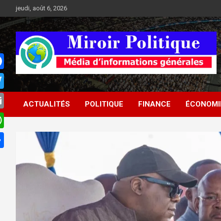
Aller
jeudi, août 6, 2026
au
contenu
Médias d'informations socio-politiques
Médias d'informations
ACTUALITÉS
POLITIQUE
FINANCE
ÉCONOMI
socio-politiques