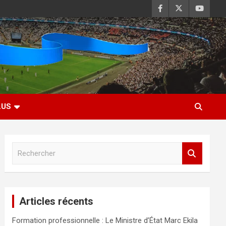
LUS
R
e
c
h
e
Articles récents
r
c
Formation professionnelle : Le Ministre d’État Marc Ekila
h