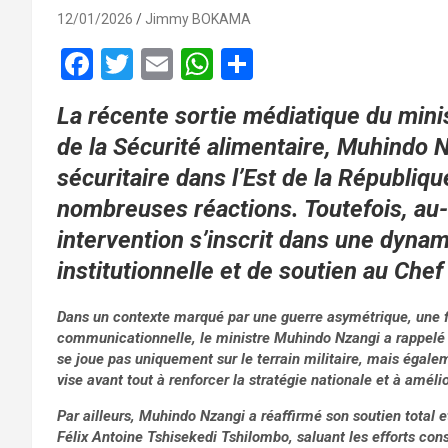
12/01/2026
Jimmy BOKAMA
F
T
E
W
P
a
wi
m
h
ar
La récente sortie médiatique du minist
ce
tt
ail
at
ta
de la Sécurité alimentaire, Muhindo N
b
er
s
g
sécuritaire dans l’Est de la Républi
o
A
er
nombreuses réactions. Toutefois, au-
o
p
intervention s’inscrit dans une dynam
k
p
institutionnelle et de soutien au Chef 
Dans un contexte marqué par une guerre asymétrique, une fo
communicationnelle, le ministre Muhindo Nzangi a rappelé av
se joue pas uniquement sur le terrain militaire, mais égale
vise avant tout à renforcer la stratégie nationale et à amélio
Par ailleurs, Muhindo Nzangi a réaffirmé son soutien total 
Félix Antoine Tshisekedi Tshilombo, saluant les efforts con