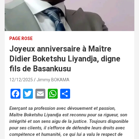
PAGE ROSE
Joyeux anniversaire à Maître
Didier Boketshu Liyandja, digne
fils de Basankusu
12/12/2025
Jimmy BOKAMA
F
T
E
W
P
a
wi
m
h
ar
Exerçant sa profession avec dévouement et passion,
ce
tt
ail
at
ta
Maître Boketshu Liyandja est reconnu pour sa rigueur, son
b
er
s
g
intégrité et son sens aigu de la justice. Toujours disponible
pour ses clients, il s’efforce de défendre leurs droits avec
o
A
er
compétence et humanité, ce qui lui a valu le respect de