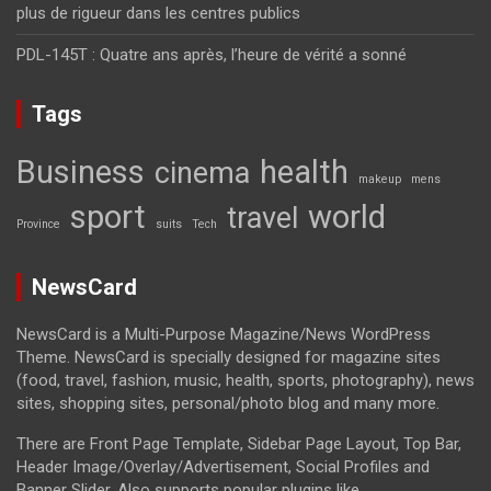
plus de rigueur dans les centres publics
PDL-145T : Quatre ans après, l’heure de vérité a sonné
Tags
Business
health
cinema
makeup
mens
sport
world
travel
Province
suits
Tech
NewsCard
NewsCard is a Multi-Purpose Magazine/News WordPress
Theme. NewsCard is specially designed for magazine sites
(food, travel, fashion, music, health, sports, photography), news
sites, shopping sites, personal/photo blog and many more.
There are Front Page Template, Sidebar Page Layout, Top Bar,
Header Image/Overlay/Advertisement, Social Profiles and
Banner Slider. Also supports popular plugins like