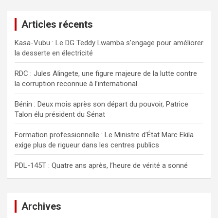
h
e
Articles récents
r
c
Kasa-Vubu : Le DG Teddy Lwamba s’engage pour améliorer
h
la desserte en électricité
e
r
RDC : Jules Alingete, une figure majeure de la lutte contre
la corruption reconnue à l’international
Bénin : Deux mois après son départ du pouvoir, Patrice
Talon élu président du Sénat
Formation professionnelle : Le Ministre d’État Marc Ekila
exige plus de rigueur dans les centres publics
PDL-145T : Quatre ans après, l’heure de vérité a sonné
Archives