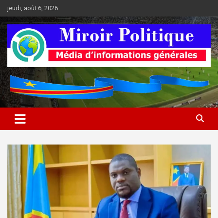
Aller
jeudi, août 6, 2026
au
contenu
Médias d'informations socio-politiques
Médias d'informations socio-
politiques