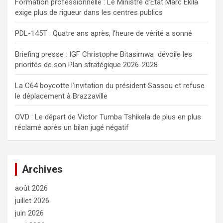
Formation professionnelle : Le Ministre d’État Marc Ekila
h
exige plus de rigueur dans les centres publics
e
r
PDL-145T : Quatre ans après, l’heure de vérité a sonné
Briefing presse : IGF Christophe Bitasimwa dévoile les
priorités de son Plan stratégique 2026-2028
La C64 boycotte l’invitation du président Sassou et refuse
le déplacement à Brazzaville
OVD : Le départ de Victor Tumba Tshikela de plus en plus
réclamé après un bilan jugé négatif
Archives
août 2026
juillet 2026
juin 2026