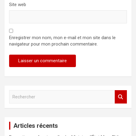
Site web
Enregistrer mon nom, mon e-mail et mon site dans le
navigateur pour mon prochain commentaire.
R
e
c
h
e
Articles récents
r
c