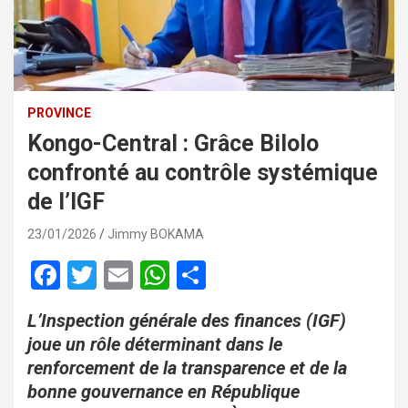
PROVINCE
Kongo-Central : Grâce Bilolo
confronté au contrôle systémique
de l’IGF
23/01/2026
Jimmy BOKAMA
F
T
E
W
P
a
wi
m
h
ar
L’Inspection générale des finances (IGF)
ce
tt
ail
at
ta
joue un rôle déterminant dans le
b
er
s
g
renforcement de la transparence et de la
o
A
er
bonne gouvernance en République