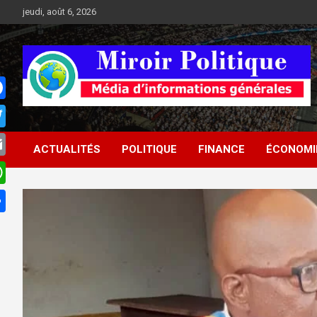
Aller
jeudi, août 6, 2026
au
contenu
Médias d'informations socio-politiques
Médias d'informations
ACTUALITÉS
POLITIQUE
FINANCE
ÉCONOMI
socio-politiques