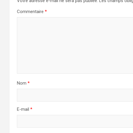
Votre adresse e-mail ne sera pas publiée.
Les champs oblig
Commentaire
*
Nom
*
E-mail
*