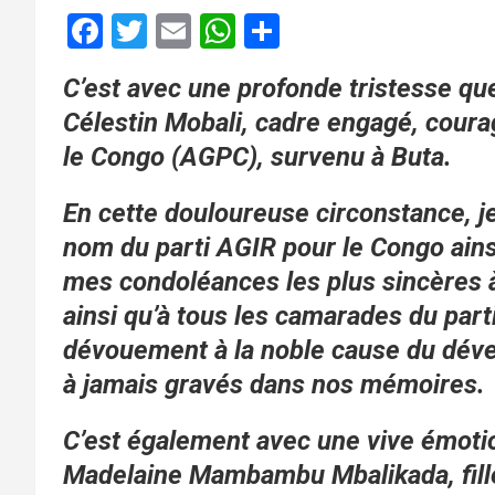
F
T
E
W
P
a
wi
m
h
ar
C’est avec une profonde tristesse que
ce
tt
ail
at
ta
Célestin Mobali, cadre engagé, coura
b
er
s
g
le Congo (AGPC), survenu à Buta.
o
A
er
o
p
En cette douloureuse circonstance, 
k
p
nom du parti AGIR pour le Congo ains
mes condoléances les plus sincères à
ainsi qu’à tous les camarades du par
dévouement à la noble cause du déve
à jamais gravés dans nos mémoires.
C’est également avec une vive émotion
Madelaine Mambambu Mbalikada, fill