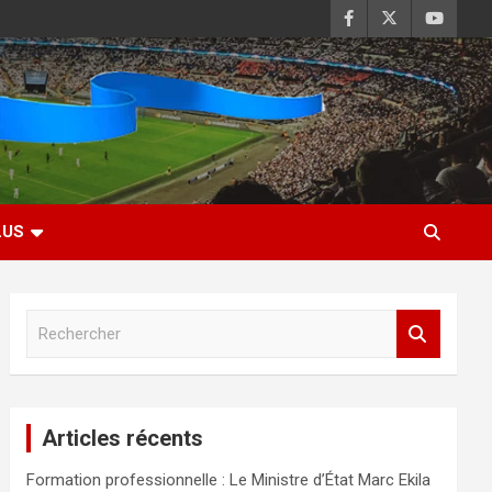
LUS
R
e
c
h
e
Articles récents
r
c
Formation professionnelle : Le Ministre d’État Marc Ekila
h