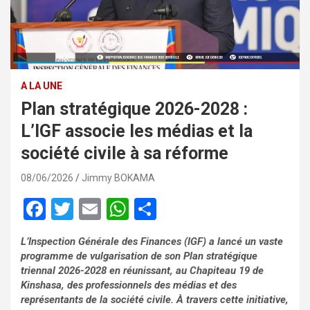
A LA UNE
Plan stratégique 2026-2028 :
L’IGF associe les médias et la
société civile à sa réforme
08/06/2026
Jimmy BOKAMA
F
T
E
W
P
a
wi
m
h
ar
L’Inspection Générale des Finances (IGF) a lancé un vaste
ce
tt
ail
at
ta
programme de vulgarisation de son Plan stratégique
b
er
s
g
triennal 2026-2028 en réunissant, au Chapiteau 19 de
Kinshasa, des professionnels des médias et des
o
A
er
représentants de la société civile. À travers cette initiative,