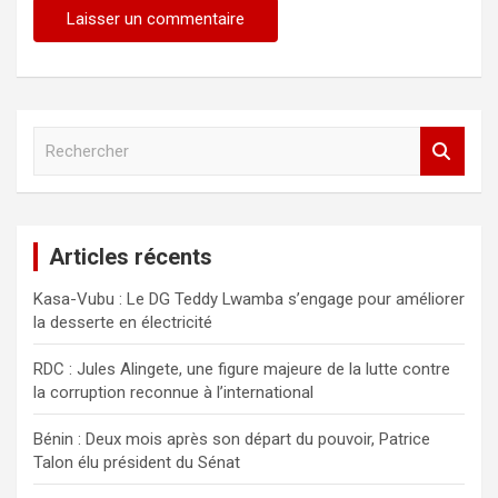
R
e
c
h
e
Articles récents
r
c
Kasa-Vubu : Le DG Teddy Lwamba s’engage pour améliorer
h
la desserte en électricité
e
r
RDC : Jules Alingete, une figure majeure de la lutte contre
la corruption reconnue à l’international
Bénin : Deux mois après son départ du pouvoir, Patrice
Talon élu président du Sénat