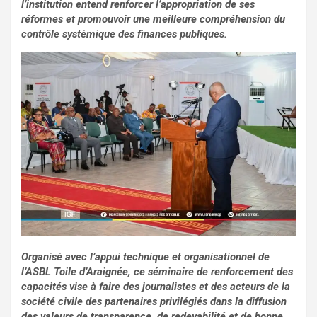
o
p
l’institution entend renforcer l’appropriation de ses
réformes et promouvoir une meilleure compréhension du
k
p
contrôle systémique des finances publiques.
Organisé avec l’appui technique et organisationnel de
l’ASBL Toile d’Araignée, ce séminaire de renforcement des
capacités vise à faire des journalistes et des acteurs de la
société civile des partenaires privilégiés dans la diffusion
des valeurs de transparence, de redevabilité et de bonne