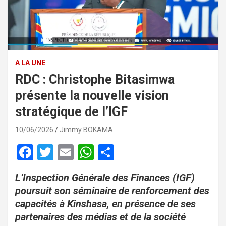
A LA UNE
RDC : Christophe Bitasimwa
présente la nouvelle vision
stratégique de l’IGF
10/06/2026
Jimmy BOKAMA
F
T
E
W
P
a
wi
m
h
ar
L’Inspection Générale des Finances (IGF)
ce
tt
ail
at
ta
poursuit son séminaire de renforcement des
b
er
s
g
capacités à Kinshasa, en présence de ses
o
A
er
partenaires des médias et de la société