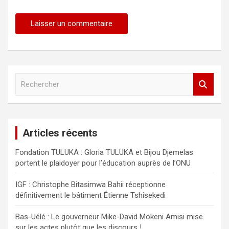
R
e
c
h
e
Articles récents
r
c
Fondation TULUKA : Gloria TULUKA et Bijou Djemelas
h
portent le plaidoyer pour l’éducation auprès de l’ONU
e
r
IGF : Christophe Bitasimwa Bahii réceptionne
définitivement le bâtiment Étienne Tshisekedi
Bas-Uélé : Le gouverneur Mike-David Mokeni Amisi mise
sur les actes plutôt que les discours !