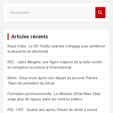
R
e
c
h
e
Articles récents
r
c
Kasa-Vubu : Le DG Teddy Lwamba s’engage pour améliorer
h
la desserte en électricité
e
r
RDC : Jules Alingete, une figure majeure de la lutte contre
la corruption reconnue à l’international
Bénin : Deux mois après son départ du pouvoir, Patrice
Talon élu président du Sénat
Formation professionnelle : Le Ministre d’État Marc Ekila
exige plus de rigueur dans les centres publics
PDL-145T : Quatre ans après, l’heure de vérité a sonné