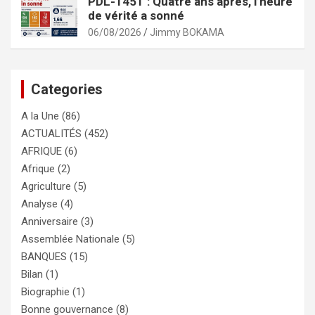
PDL-145T : Quatre ans après, l’heure
de vérité a sonné
06/08/2026
Jimmy BOKAMA
Categories
A la Une
(86)
ACTUALITÉS
(452)
AFRIQUE
(6)
Afrique
(2)
Agriculture
(5)
Analyse
(4)
Anniversaire
(3)
Assemblée Nationale
(5)
BANQUES
(15)
Bilan
(1)
Biographie
(1)
Bonne gouvernance
(8)