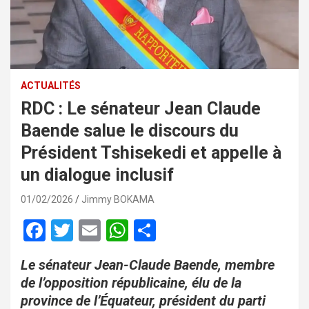
ACTUALITÉS
RDC : Le sénateur Jean Claude
Baende salue le discours du
Président Tshisekedi et appelle à
un dialogue inclusif
01/02/2026
Jimmy BOKAMA
F
T
E
W
P
a
wi
m
h
ar
Le sénateur Jean-Claude Baende, membre
ce
tt
ail
at
ta
de l’opposition républicaine, élu de la
b
er
s
g
province de l’Équateur, président du parti