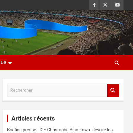
LUS
R
e
c
h
e
Articles récents
r
c
Briefing presse : IGF Christophe Bitasimwa dévoile les
h