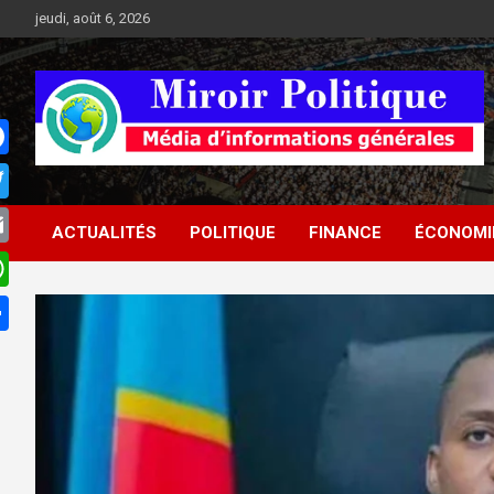
Aller
jeudi, août 6, 2026
au
contenu
Médias d'informations socio-politiques
Médias d'informations
ACTUALITÉS
POLITIQUE
FINANCE
ÉCONOMI
socio-politiques