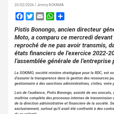
25/02/2026
Jimmy BOKAMA
F
T
E
W
P
a
wi
m
h
ar
Pistis Bonongo, ancien directeur géné
ce
tt
ail
at
ta
Moto, a comparu ce mercredi devant l
b
er
s
g
reproché de ne pas avoir transmis, dan
o
A
er
états financiers de l’exercice 2022-2
o
p
l’assemblée générale de l’entreprise 
k
p
La SOKIMO, société minière stratégique pour la RDC, est so
d’assurer la transparence dans la gestion des ressources pu
gestionnaire à des sanctions administratives, civiles, voire 
Lors de l’audience, Pistis Bonongo, assisté de ses avocats, a 
maîtrise complète des processus internes de transmission d
de la direction administrative et financière de la société. S
exclusivement, surtout qu’il avait été confronté à des contr