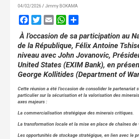
04/02/2026
Jimmy BOKAMA
F
T
E
W
P
a
wi
m
h
ar
À l’occasion de sa participation au N
ce
tt
ail
at
ta
de la République, Félix Antoine Tshis
b
er
s
g
niveau avec John Jovanovic, Présiden
o
A
er
United States (EXIM Bank), en prése
o
p
George Kollitides (Department of Wa
k
p
Cette réunion a été l’occasion de consolider le partenariat 
particulier sur la sécurisation et la valorisation des minera
axes majeurs :
La commercialisation stratégique des minerais critiques.
La transformation locale et la mise en place de chaînes de v
Les opportunités de stockage stratégique, en lien avec le 