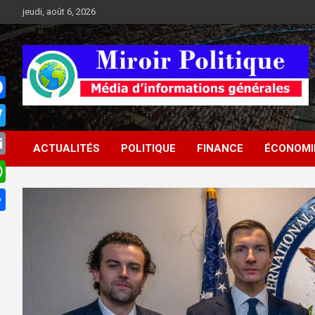
Aller
jeudi, août 6, 2026
au
contenu
Médias d'informations socio-politiques
Médias d'informations
ACTUALITÉS
POLITIQUE
FINANCE
ÉCONOMI
socio-politiques