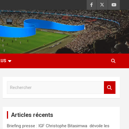
LUS
R
e
c
h
e
Articles récents
r
c
Briefing presse : IGF Christophe Bitasimwa dévoile les
h