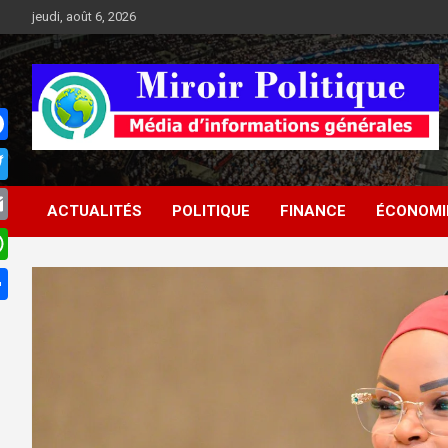
Aller
jeudi, août 6, 2026
au
contenu
Médias d'informations socio-politiques
Médias d'informations
ACTUALITÉS
POLITIQUE
FINANCE
ÉCONOMI
socio-politiques