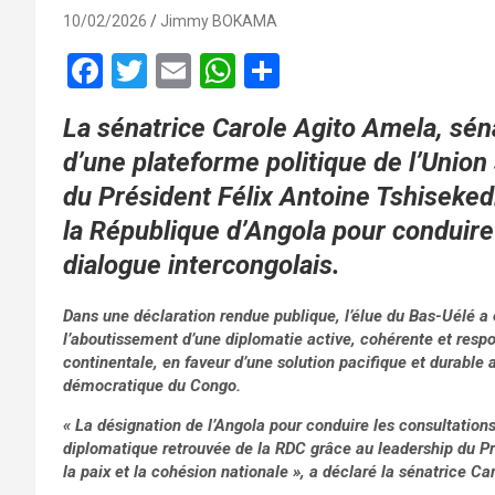
10/02/2026
Jimmy BOKAMA
F
T
E
W
P
a
wi
m
h
ar
La sénatrice Carole Agito Amela, sé
ce
tt
ail
at
ta
d’une plateforme politique de l’Union 
b
er
s
g
du Président Félix Antoine Tshisekedi
o
A
er
la République d’Angola pour conduire
o
p
dialogue intercongolais.
k
p
Dans une déclaration rendue publique, l’élue du Bas-Uélé 
l’aboutissement d’une diplomatie active, cohérente et respo
continentale, en faveur d’une solution pacifique et durable a
démocratique du Congo.
« La désignation de l’Angola pour conduire les consultations n’
diplomatique retrouvée de la RDC grâce au leadership du Prés
la paix et la cohésion nationale », a déclaré la sénatrice C