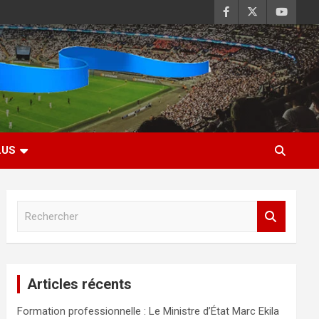
LUS
R
e
c
h
e
Articles récents
r
c
Formation professionnelle : Le Ministre d’État Marc Ekila
h