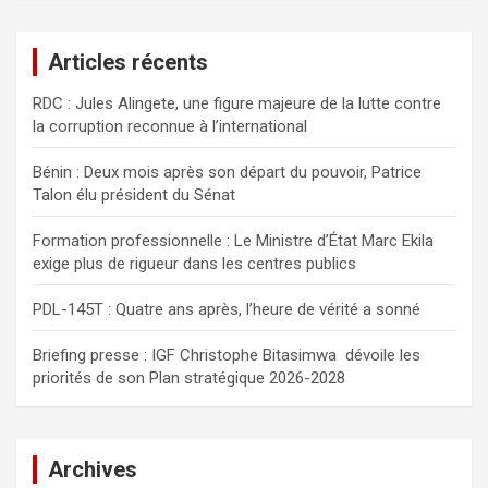
h
e
Articles récents
r
c
RDC : Jules Alingete, une figure majeure de la lutte contre
h
la corruption reconnue à l’international
e
r
Bénin : Deux mois après son départ du pouvoir, Patrice
Talon élu président du Sénat
Formation professionnelle : Le Ministre d’État Marc Ekila
exige plus de rigueur dans les centres publics
PDL-145T : Quatre ans après, l’heure de vérité a sonné
Briefing presse : IGF Christophe Bitasimwa dévoile les
priorités de son Plan stratégique 2026-2028
Archives