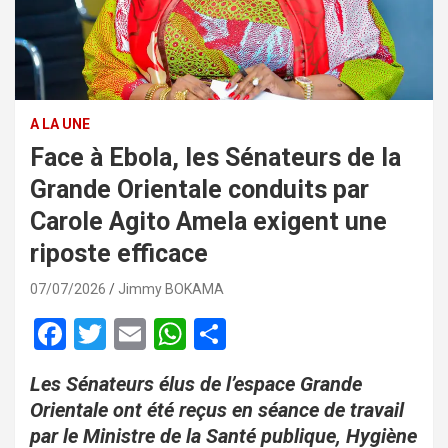
A LA UNE
Face à Ebola, les Sénateurs de la
Grande Orientale conduits par
Carole Agito Amela exigent une
riposte efficace
07/07/2026
Jimmy BOKAMA
F
T
E
W
P
a
wi
m
h
ar
Les Sénateurs élus de l’espace Grande
ce
tt
ail
at
ta
Orientale ont été reçus en séance de travail
b
er
s
g
par le Ministre de la Santé publique, Hygiène