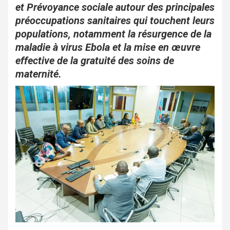
o
A
er
et Prévoyance sociale autour des principales
o
p
préoccupations sanitaires qui touchent leurs
populations, notamment la résurgence de la
k
p
maladie à virus Ebola et la mise en œuvre
effective de la gratuité des soins de
maternité.