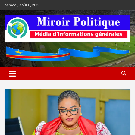
Aller
samedi, août 8, 2026
au
contenu
Médias d'informations socio-politiques
Médias d'informations socio-
politiques