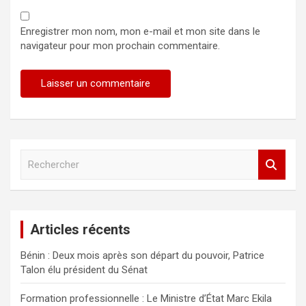
Enregistrer mon nom, mon e-mail et mon site dans le
navigateur pour mon prochain commentaire.
R
e
c
h
e
Articles récents
r
c
Bénin : Deux mois après son départ du pouvoir, Patrice
h
Talon élu président du Sénat
e
r
Formation professionnelle : Le Ministre d’État Marc Ekila