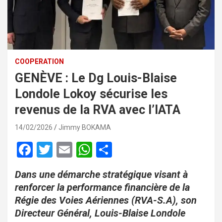
COOPERATION
GENÈVE : Le Dg Louis-Blaise
Londole Lokoy sécurise les
revenus de la RVA avec l’IATA
14/02/2026
Jimmy BOKAMA
F
T
E
W
P
a
wi
m
h
ar
Dans une démarche stratégique visant à
ce
tt
ail
at
ta
renforcer la performance financière de la
b
er
s
g
Régie des Voies Aériennes (RVA-S.A), son
o
A
er
Directeur Général, Louis-Blaise Londole