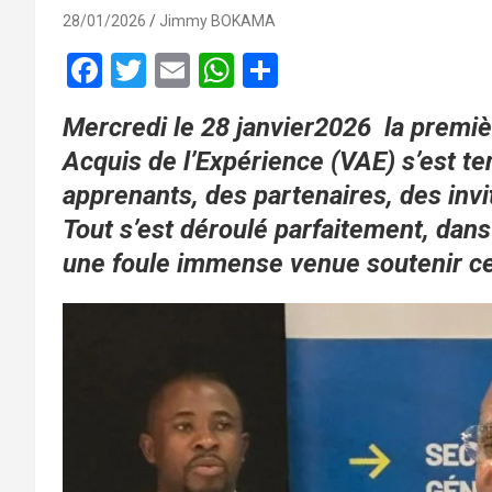
28/01/2026
Jimmy BOKAMA
F
T
E
W
P
a
wi
m
h
ar
Mercredi le 28 janvier2026 la premièr
ce
tt
ail
at
ta
Acquis de l’Expérience (VAE) s’est t
b
er
s
g
apprenants, des partenaires, des invit
o
A
er
Tout s’est déroulé parfaitement, dan
o
p
une foule immense venue soutenir cet
k
p