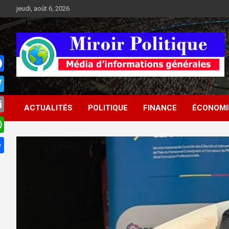
Aller
jeudi, août 6, 2026
au
contenu
Médias d'informations socio-politiques
Médias d'informations
ACTUALITÉS
POLITIQUE
FINANCE
ÉCONOMI
socio-politiques