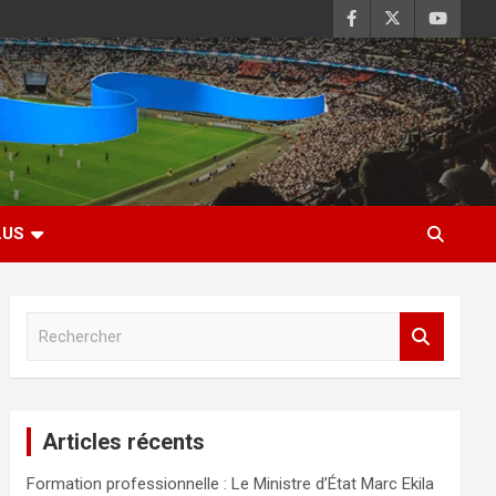
LUS
R
e
c
h
e
Articles récents
r
c
Formation professionnelle : Le Ministre d’État Marc Ekila
h