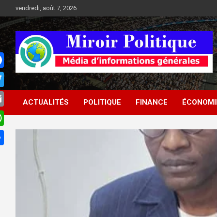
Aller
vendredi, août 7, 2026
au
contenu
Médias d'informations socio-politiques
Médias d'informations
ACTUALITÉS
POLITIQUE
FINANCE
ÉCONOMI
socio-politiques