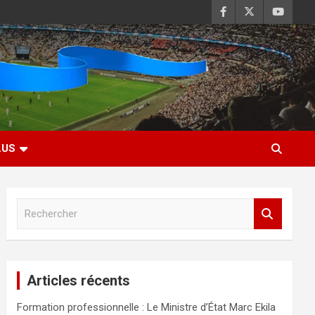
LUS
R
e
c
h
e
Articles récents
r
c
Formation professionnelle : Le Ministre d’État Marc Ekila
h