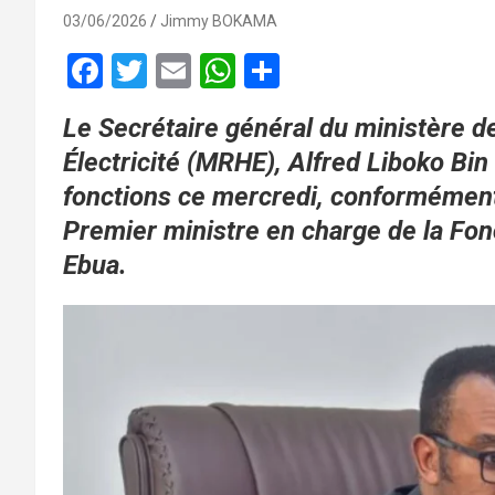
03/06/2026
Jimmy BOKAMA
F
T
E
W
P
a
wi
m
h
ar
Le Secrétaire général du ministère 
ce
tt
ail
at
ta
Électricité (MRHE), Alfred Liboko Bin
b
er
s
g
fonctions ce mercredi, conformément 
o
A
er
Premier ministre en charge de la Fon
o
p
Ebua.
k
p