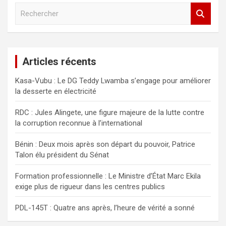
R
e
c
h
e
Articles récents
r
c
Kasa-Vubu : Le DG Teddy Lwamba s’engage pour améliorer
h
la desserte en électricité
e
r
RDC : Jules Alingete, une figure majeure de la lutte contre
la corruption reconnue à l’international
Bénin : Deux mois après son départ du pouvoir, Patrice
Talon élu président du Sénat
Formation professionnelle : Le Ministre d’État Marc Ekila
exige plus de rigueur dans les centres publics
PDL-145T : Quatre ans après, l’heure de vérité a sonné