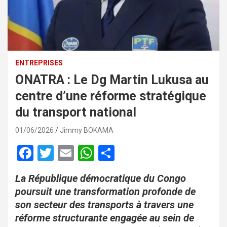
ENTREPRISES
ONATRA : Le Dg Martin Lukusa au
centre d’une réforme stratégique
du transport national
01/06/2026
Jimmy BOKAMA
F
T
E
W
P
a
wi
m
h
ar
La République démocratique du Congo
ce
tt
ail
at
ta
poursuit une transformation profonde de
b
er
s
g
son secteur des transports à travers une
o
A
er
réforme structurante engagée au sein de