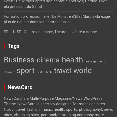
Bénin : Deux mois après son départ du pouvoir, Patrice Talon
élu président du Sénat
Formation professionnelle : Le Ministre d’État Marc Ekila exige
plus de rigueur dans les centres publics
PDL-145T : Quatre ans après, l’heure de vérité a sonné
Tags
Business
health
cinema
makeup
mens
sport
world
travel
Province
suits
Tech
NewsCard
NewsCard is a Multi-Purpose Magazine/News WordPress
Theme. NewsCard is specially designed for magazine sites
(food, travel, fashion, music, health, sports, photography), news
sites, shopping sites, personal/photo blog and many more.