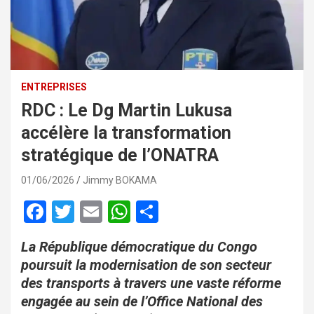
ENTREPRISES
RDC : Le Dg Martin Lukusa
accélère la transformation
stratégique de l’ONATRA
01/06/2026
Jimmy BOKAMA
F
T
E
W
P
a
wi
m
h
ar
La République démocratique du Congo
ce
tt
ail
at
ta
poursuit la modernisation de son secteur
b
er
s
g
des transports à travers une vaste réforme
o
A
er
engagée au sein de l’Office National des