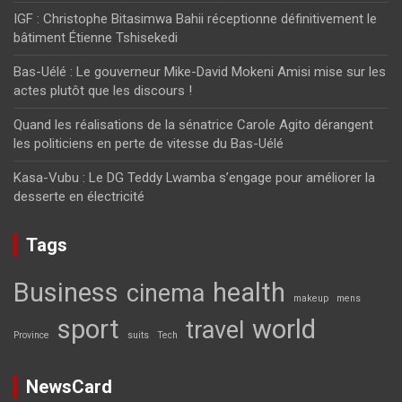
IGF : Christophe Bitasimwa Bahii réceptionne définitivement le
bâtiment Étienne Tshisekedi
Bas-Uélé : Le gouverneur Mike-David Mokeni Amisi mise sur les
actes plutôt que les discours !
Quand les réalisations de la sénatrice Carole Agito dérangent
les politiciens en perte de vitesse du Bas-Uélé
Kasa-Vubu : Le DG Teddy Lwamba s’engage pour améliorer la
desserte en électricité
Tags
Business
health
cinema
makeup
mens
sport
world
travel
Province
suits
Tech
NewsCard