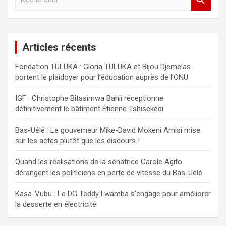
e
c
h
e
Articles récents
r
c
Fondation TULUKA : Gloria TULUKA et Bijou Djemelas
h
portent le plaidoyer pour l’éducation auprès de l’ONU
e
r
IGF : Christophe Bitasimwa Bahii réceptionne
définitivement le bâtiment Étienne Tshisekedi
Bas-Uélé : Le gouverneur Mike-David Mokeni Amisi mise
sur les actes plutôt que les discours !
Quand les réalisations de la sénatrice Carole Agito
dérangent les politiciens en perte de vitesse du Bas-Uélé
Kasa-Vubu : Le DG Teddy Lwamba s’engage pour améliorer
la desserte en électricité