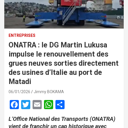
ENTREPRISES
ONATRA : le DG Martin Lukusa
impulse le renouvellement des
grues neuves sorties directement
des usines d’Italie au port de
Matadi
06/01/2026
Jimmy BOKAMA
F
T
E
W
P
a
wi
m
h
ar
L’Office National des Transports (ONATRA)
ce
tt
ail
at
ta
vient de franchir un cap historique avec