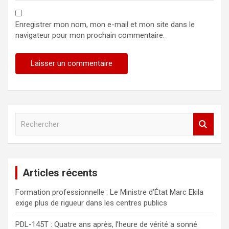
Enregistrer mon nom, mon e-mail et mon site dans le
navigateur pour mon prochain commentaire.
R
e
c
h
e
Articles récents
r
c
Formation professionnelle : Le Ministre d’État Marc Ekila
h
exige plus de rigueur dans les centres publics
e
r
PDL-145T : Quatre ans après, l’heure de vérité a sonné