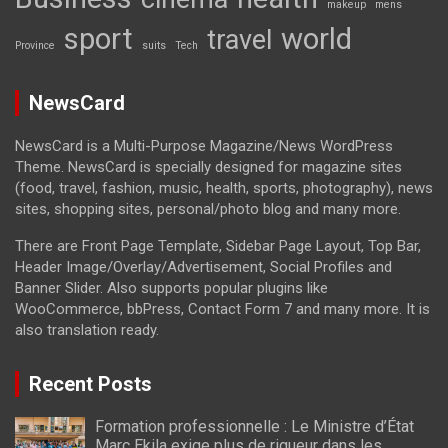
makeup
mens
sport
world
travel
Province
suits
Tech
NewsCard
NewsCard is a Multi-Purpose Magazine/News WordPress
Theme. NewsCard is specially designed for magazine sites
(food, travel, fashion, music, health, sports, photography), news
sites, shopping sites, personal/photo blog and many more.
There are Front Page Template, Sidebar Page Layout, Top Bar,
Header Image/Overlay/Advertisement, Social Profiles and
Banner Slider. Also supports popular plugins like
WooCommerce, bbPress, Contact Form 7 and many more. It is
also translation ready.
Recent Posts
Formation professionnelle : Le Ministre d’État
Marc Ekila exige plus de rigueur dans les