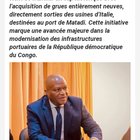
b
er
s
g
l’acquisition de grues entièrement neuves,
o
A
er
directement sorties des usines d’Italie,
o
p
destinées au port de Matadi. Cette initiative
marque une avancée majeure dans la
k
p
modernisation des infrastructures
portuaires de la République démocratique
du Congo.