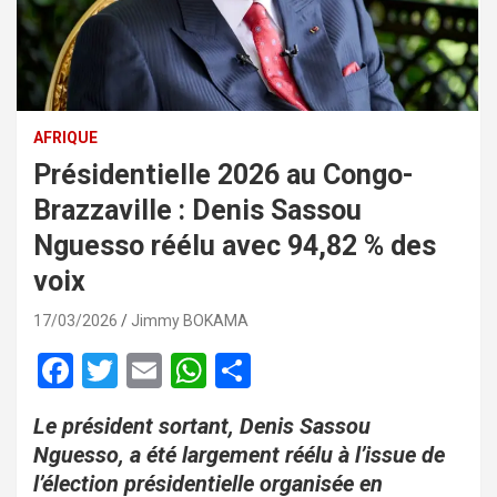
AFRIQUE
Présidentielle 2026 au Congo-
Brazzaville : Denis Sassou
Nguesso réélu avec 94,82 % des
voix
17/03/2026
Jimmy BOKAMA
F
T
E
W
P
a
wi
m
h
ar
Le président sortant, Denis Sassou
ce
tt
ail
at
ta
Nguesso, a été largement réélu à l’issue de
b
er
s
g
l’élection présidentielle organisée en