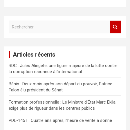
R
e
c
h
e
Articles récents
r
c
RDC : Jules Alingete, une figure majeure de la lutte contre
h
la corruption reconnue à l’international
e
r
Bénin : Deux mois après son départ du pouvoir, Patrice
Talon élu président du Sénat
Formation professionnelle : Le Ministre d’État Marc Ekila
exige plus de rigueur dans les centres publics
PDL-145T : Quatre ans après, l’heure de vérité a sonné