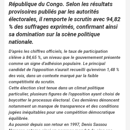
o
A
er
République du Congo. Selon les résultats
o
p
provisoires publiés par les autorités
électorales, il remporte le scrutin avec 94,82
k
p
% des suffrages exprimés, confirmant ainsi
sa domination sur la scène politique
nationale.
D’après les chiffres officiels, le taux de participation
s’élève à 84,65 %, un niveau que le gouvernement présente
comme un signe d’adhésion populaire. Le principal
candidat de l’opposition n’aurait recueilli qu’environ 1,48 %
des voix, dans un contexte marqué par la faible
compétitivité du scrutin.
Cette élection s’est tenue dans un climat politique
particulier, plusieurs figures de l’opposition ayant choisi de
boycotter le processus électoral. Ces dernières dénoncent
notamment un manque de transparence et des conditions
jugées inéquitables pour une compétition démocratique
équilibrée.
Au pouvoir depuis son retour en 1997, Denis Sassou