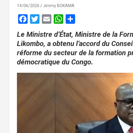
14/06/2026
Jimmy BOKAMA
F
T
E
W
P
a
wi
m
h
ar
Le Ministre d’État, Ministre de la Fo
ce
tt
ail
at
ta
Likombo, a obtenu l’accord du Consei
b
er
s
g
réforme du secteur de la formation p
o
A
er
démocratique du Congo.
o
p
k
p