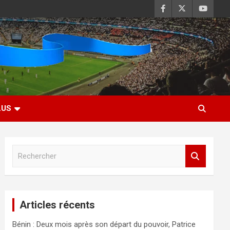
LUS
R
e
c
h
e
Articles récents
r
c
Bénin : Deux mois après son départ du pouvoir, Patrice
h