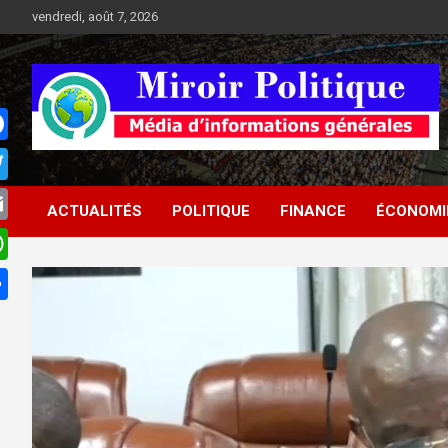
Aller
vendredi, août 7, 2026
au
contenu
Médias d'informations socio-politiques
Médias d'informations
ACTUALITÉS
POLITIQUE
FINANCE
ÉCONOMI
socio-politiques