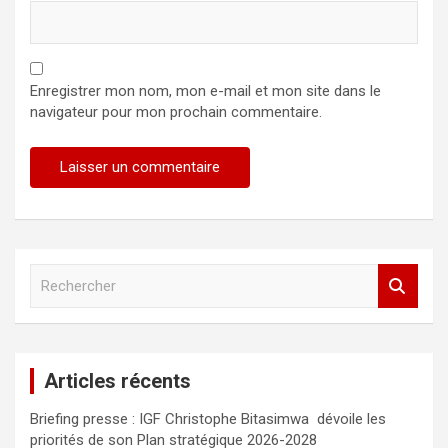
Enregistrer mon nom, mon e-mail et mon site dans le
navigateur pour mon prochain commentaire.
R
e
c
h
e
Articles récents
r
c
Briefing presse : IGF Christophe Bitasimwa dévoile les
h
priorités de son Plan stratégique 2026-2028
e