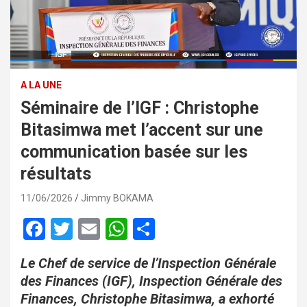
A LA UNE
Séminaire de l’IGF : Christophe
Bitasimwa met l’accent sur une
communication basée sur les
résultats
11/06/2026
Jimmy BOKAMA
F
T
E
W
P
a
wi
m
h
ar
Le Chef de service de l’Inspection Générale
ce
tt
ail
at
ta
des Finances (IGF), Inspection Générale des
b
er
s
g
Finances, Christophe Bitasimwa, a exhorté