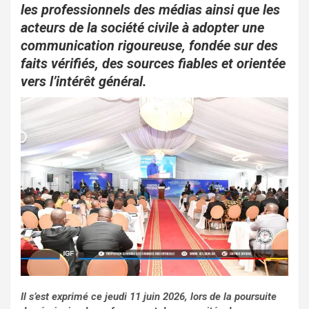
o
A
er
les professionnels des médias ainsi que les
o
p
acteurs de la société civile à adopter une
communication rigoureuse, fondée sur des
k
p
faits vérifiés, des sources fiables et orientée
vers l’intérêt général.
Il s’est exprimé ce jeudi 11 juin 2026, lors de la poursuite