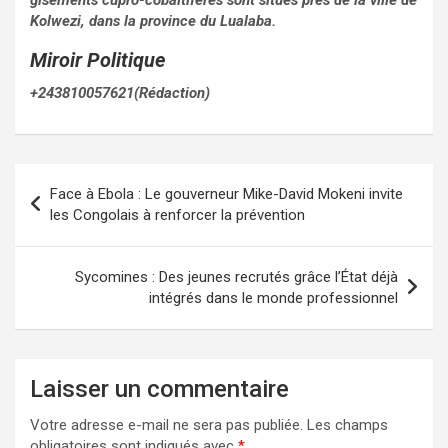
gisements cupro-cobaltifères sont situés près de la ville de
Kolwezi, dans la province du Lualaba.
Miroir Politique
+243810057621(Rédaction)
Navigation
Face à Ebola : Le gouverneur Mike-David Mokeni invite
de
les Congolais à renforcer la prévention
l’article
Sycomines : Des jeunes recrutés grâce l’État déjà
intégrés dans le monde professionnel
Laisser un commentaire
Votre adresse e-mail ne sera pas publiée.
Les champs
obligatoires sont indiqués avec
*