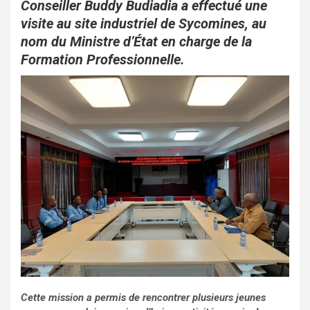
o
p
Conseiller Buddy Budiadia a effectué une
visite au site industriel de Sycomines, au
k
p
nom du Ministre d’État en charge de la
Formation Professionnelle.
Cette mission a permis de rencontrer plusieurs jeunes