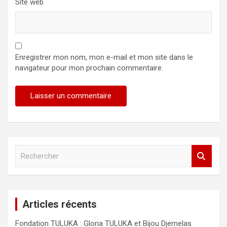
Site web
Enregistrer mon nom, mon e-mail et mon site dans le
navigateur pour mon prochain commentaire.
R
e
c
h
e
Articles récents
r
c
Fondation TULUKA : Gloria TULUKA et Bijou Djemelas
h