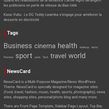
Quand les réalisations de la sénatrice Carole Agito dérangent
les politiciens en perte de vitesse du Bas-Uélé
Kasa-Vubu : Le DG Teddy Lwamba s’engage pour améliorer la
desserte en électricité
Tags
Business
health
cinema
makeup
mens
sport
world
travel
Province
suits
Tech
NewsCard
NewsCard is a Multi-Purpose Magazine/News WordPress
Theme. NewsCard is specially designed for magazine sites
(food, travel, fashion, music, health, sports, photography), news
sites, shopping sites, personal/photo blog and many more.
There are Front Page Template, Sidebar Page Layout, Top Bar,