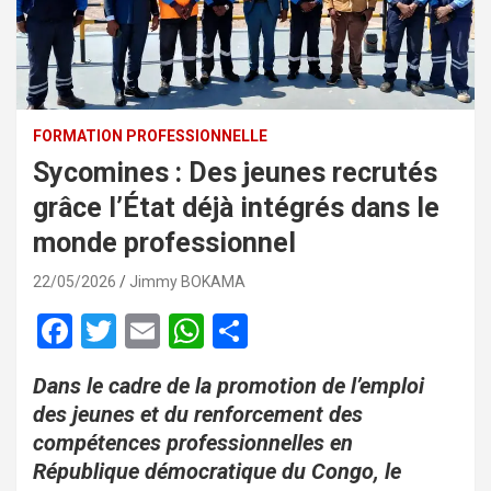
FORMATION PROFESSIONNELLE
Sycomines : Des jeunes recrutés
grâce l’État déjà intégrés dans le
monde professionnel
22/05/2026
Jimmy BOKAMA
F
T
E
W
P
a
wi
m
h
ar
Dans le cadre de la promotion de l’emploi
ce
tt
ail
at
ta
des jeunes et du renforcement des
b
er
s
g
compétences professionnelles en
o
A
er
République démocratique du Congo, le