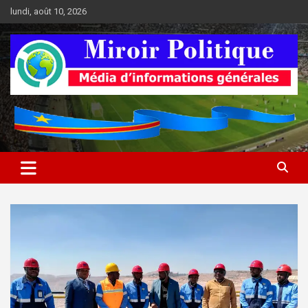
Aller
lundi, août 10, 2026
au
contenu
Médias d'informations socio-politiques
Médias d'informations socio-
politiques