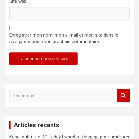
Site web
Enregistrer mon nom, mon e-mail et mon site dans le
navigateur pour mon prochain commentaire.
R
e
c
h
e
Articles récents
r
c
Kasa-Vubu : Le DG Teddy Lwamba s’engage pour améliorer
h