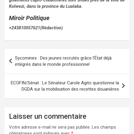
gisements cupro-cobaltifères sont situés près de la ville de
Kolwezi, dans la province du Lualaba.
Miroir Politique
+243810057621(Rédaction)
Navigation
Sycomines : Des jeunes recrutés grâce l’État déjà
de
intégrés dans le monde professionnel
l’article
ECOFIN/Sénat : Le Sénateur Carole Agito questionne la
DGDA sur la mobilisation des recettes douanières
Laisser un commentaire
Votre adresse e-mail ne sera pas publiée.
Les champs
obligatoires sont indiqués avec
*