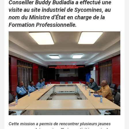
o
p
Conseiller Buddy Budiadia a effectué une
visite au site industriel de Sycomines, au
k
p
nom du Ministre d’État en charge de la
Formation Professionnelle.
Cette mission a permis de rencontrer plusieurs jeunes