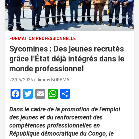
FORMATION PROFESSIONNELLE
Sycomines : Des jeunes recrutés
grâce l’État déjà intégrés dans le
monde professionnel
22/05/2026
Jimmy BOKAMA
F
T
E
W
P
a
wi
m
h
ar
Dans le cadre de la promotion de l’emploi
ce
tt
ail
at
ta
des jeunes et du renforcement des
b
er
s
g
compétences professionnelles en
o
A
er
République démocratique du Congo, le