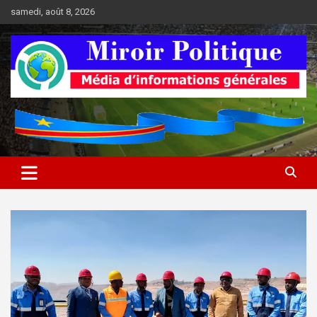
Aller
samedi, août 8, 2026
au
contenu
Médias d'informations socio-politiques
Médias d'informations socio-
politiques