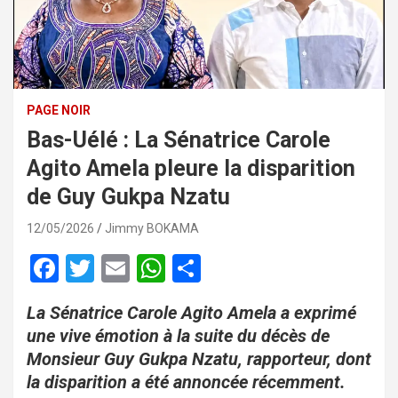
PAGE NOIR
Bas-Uélé : La Sénatrice Carole
Agito Amela pleure la disparition
de Guy Gukpa Nzatu
12/05/2026
Jimmy BOKAMA
F
T
E
W
P
a
wi
m
h
ar
La Sénatrice Carole Agito Amela a exprimé
ce
tt
ail
at
ta
une vive émotion à la suite du décès de
b
er
s
g
Monsieur Guy Gukpa Nzatu, rapporteur, dont
o
A
er
la disparition a été annoncée récemment.