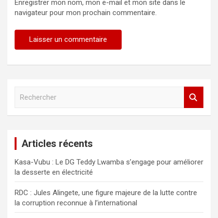
Enregistrer mon nom, mon e-mail et mon site dans le
navigateur pour mon prochain commentaire.
R
e
c
h
e
Articles récents
r
c
Kasa-Vubu : Le DG Teddy Lwamba s’engage pour améliorer
h
la desserte en électricité
e
r
RDC : Jules Alingete, une figure majeure de la lutte contre
la corruption reconnue à l’international