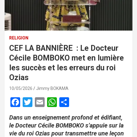
RELIGION
CEF LA BANNIÈRE : Le Docteur
Cécile BOMBOKO met en lumière
les succès et les erreurs du roi
Ozias
10/05/2026
Jimmy BOKAMA
F
T
E
W
P
a
wi
m
h
ar
Dans un enseignement profond et édifiant,
ce
tt
ail
at
ta
le Docteur Cécile BOMBOKO s’appuie sur la
b
er
s
g
vie du roi Ozias pour transmettre une leçon