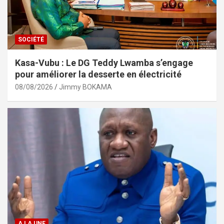
SOCIÉTÉ
Kasa-Vubu : Le DG Teddy Lwamba s’engage
pour améliorer la desserte en électricité
08/08/2026
Jimmy BOKAMA
A LA UNE