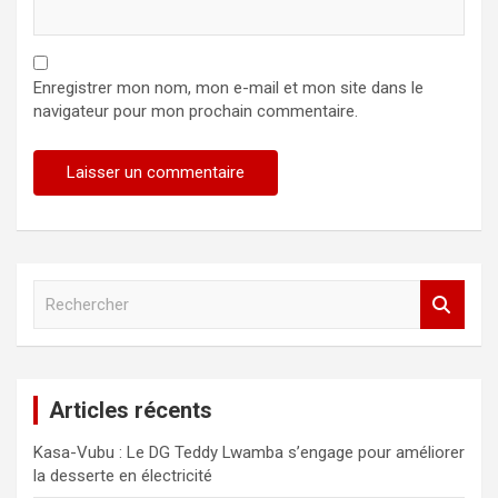
Enregistrer mon nom, mon e-mail et mon site dans le
navigateur pour mon prochain commentaire.
R
e
c
h
e
Articles récents
r
c
Kasa-Vubu : Le DG Teddy Lwamba s’engage pour améliorer
h
la desserte en électricité
e