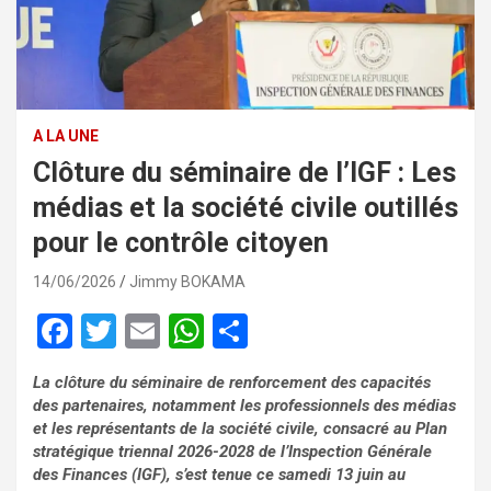
A LA UNE
Clôture du séminaire de l’IGF : Les
médias et la société civile outillés
pour le contrôle citoyen
14/06/2026
Jimmy BOKAMA
F
T
E
W
P
a
wi
m
h
ar
La clôture du séminaire de renforcement des capacités
ce
tt
ail
at
ta
des partenaires, notamment les professionnels des médias
b
er
s
g
et les représentants de la société civile, consacré au Plan
stratégique triennal 2026-2028 de l’Inspection Générale
o
A
er
des Finances (IGF), s’est tenue ce samedi 13 juin au