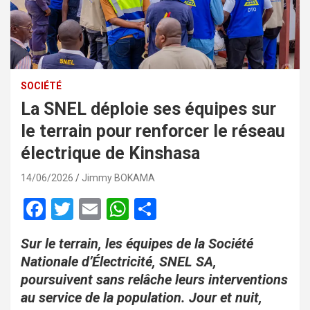
SOCIÉTÉ
La SNEL déploie ses équipes sur
le terrain pour renforcer le réseau
électrique de Kinshasa
14/06/2026
Jimmy BOKAMA
F
T
E
W
P
a
wi
m
h
ar
Sur le terrain, les équipes de la Société
ce
tt
ail
at
ta
Nationale d’Électricité, SNEL SA,
b
er
s
g
poursuivent sans relâche leurs interventions
o
A
er
au service de la population. Jour et nuit,