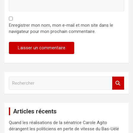
Enregistrer mon nom, mon e-mail et mon site dans le
navigateur pour mon prochain commentaire.
R
e
c
h
e
Articles récents
r
c
Quand les réalisations de la sénatrice Carole Agito
h
dérangent les politiciens en perte de vitesse du Bas-Uélé
e