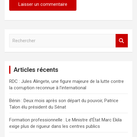
R
e
c
h
e
Articles récents
r
c
RDC : Jules Alingete, une figure majeure de la lutte contre
h
la corruption reconnue à l’international
e
r
Bénin : Deux mois après son départ du pouvoir, Patrice
Talon élu président du Sénat
Formation professionnelle : Le Ministre d’État Marc Ekila
exige plus de rigueur dans les centres publics