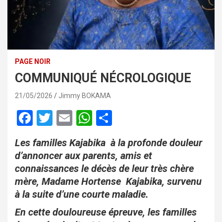
PAGE NOIR
COMMUNIQUÉ NÉCROLOGIQUE
21/05/2026
Jimmy BOKAMA
F
T
E
W
P
a
wi
m
h
ar
Les familles Kajabika à la profonde douleur
ce
tt
ail
at
ta
d’annoncer aux parents, amis et
b
er
s
g
connaissances le décès de leur très chère
o
A
er
mère, Madame Hortense Kajabika, survenu
o
p
à la suite d’une courte maladie.
k
p
En cette douloureuse épreuve, les familles